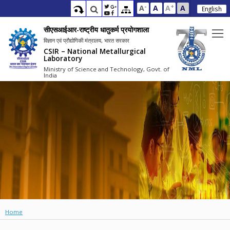
-
+
A
A
A
A
English
सीएसआईआर-राष्ट्रीय धातुकर्म प्रयोगशाला
विज्ञान एवं प्रौद्योगिकी मंत्रालय, भारत सरकार
CSIR – National Metallurgical
Laboratory
Ministry of Science and Technology, Govt. of
India
Home