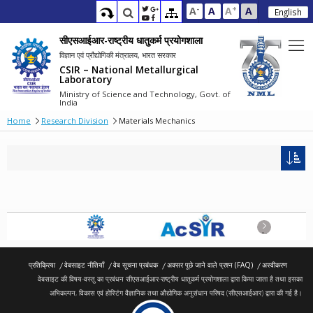
-
+
A
A
A
A
English
सीएसआईआर-राष्ट्रीय धातुकर्म प्रयोगशाला
विज्ञान एवं प्रौद्योगिकी मंत्रालय, भारत सरकार
CSIR – National Metallurgical
Laboratory
Ministry of Science and Technology, Govt. of
India
Home
Research Division
Materials Mechanics
Next
प्रतिक्रिया
वेबसाइट नीतियाँ
वेब सूचना प्रबंधक
अक्सर पूछे जाने वाले प्रश्न (FAQ)
अस्वीकरण
वेबसाइट की विषय-वस्तु का प्रबंधन सीएसआईआर-राष्ट्रीय धातुकर्म प्रयोगशाला द्वारा किया जाता है तथा इसका
अभिकल्पन, विकास एवं होस्टिंग वैज्ञानिक तथा औद्योगिक अनुसंधान परिषद (सीएसआईआर) द्वारा की गई है।