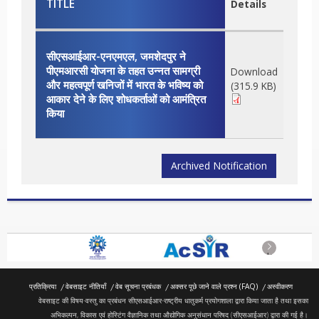
TITLE
Details
सीएसआईआर-एनएमएल, जमशेदपुर ने
पीएमआरसी योजना के तहत उन्नत सामग्री
Download
और महत्वपूर्ण खनिजों में भारत के भविष्य को
(315.9 KB)
आकार देने के लिए शोधकर्ताओं को आमंत्रित
किया
Archived Notification
Next
प्रतिक्रिया
वेबसाइट नीतियाँ
वेब सूचना प्रबंधक
अक्सर पूछे जाने वाले प्रश्न (FAQ)
अस्वीकरण
वेबसाइट की विषय-वस्तु का प्रबंधन सीएसआईआर-राष्ट्रीय धातुकर्म प्रयोगशाला द्वारा किया जाता है तथा इसका
अभिकल्पन, विकास एवं होस्टिंग वैज्ञानिक तथा औद्योगिक अनुसंधान परिषद (सीएसआईआर) द्वारा की गई है।